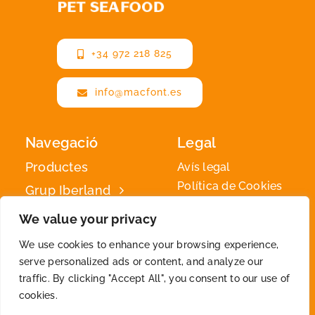
+34 972 218 825
info@macfont.es
Navegació
Legal
Productes
Avís legal
Política de Cookies
Grup Iberland
Política de privadesa
Iberland
We value your privacy
Green
We use cookies to enhance your browsing experience,
Contacte
serve personalized ads or content, and analyze our
traffic. By clicking "Accept All", you consent to our use of
cookies.
2026 © By
Iberland
• All Rights Reserved