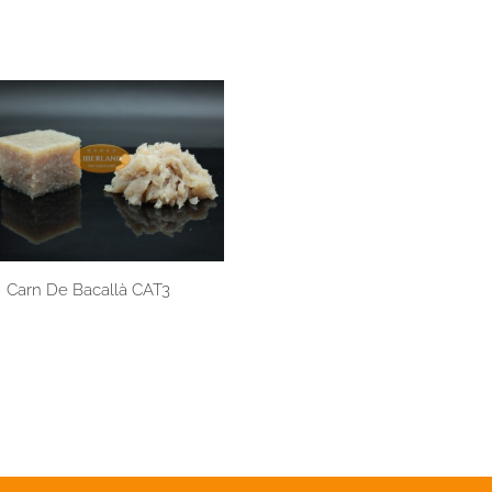
Carn De Bacallà CAT3