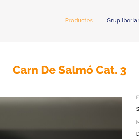
Productes
Grup Iberla
Carn De Salmó Cat. 3
E
S
M
D