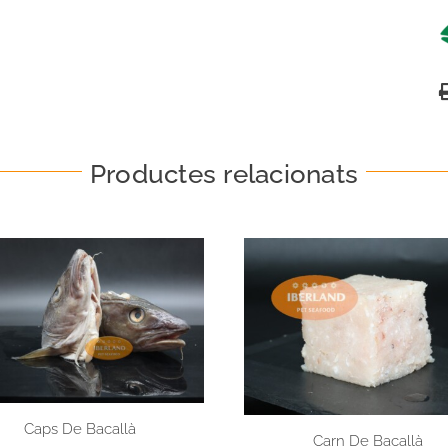
Productes relacionats
Caps De Bacallà
Carn De Bacallà