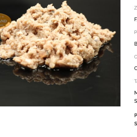
Z
F
P
B
C
C
T
M
S
P
S