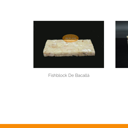
Fishblock De Bacallà