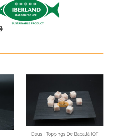
Daus I Toppings De Bacallà IQF