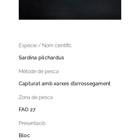
Espècie / Nom científic
Sardina pilchardus
Mètode de pesca
Capturat amb xarxes d’arrossegament
Zona de pesca
FAO 27
Presentació
Bloc