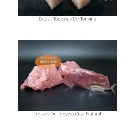
Daus I Toppings De Tonyina
Trossos De Tonyina Crua Natural