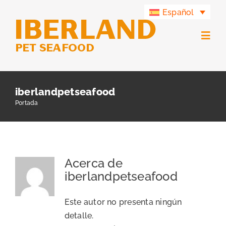
Saltar
Español
al
contenido
Togg
Navig
Productos
iberlandpetseafood
Portada
Grupo Iberland
Iberland Green
Acerca de
iberlandpetseafood
Contacto
Este autor no presenta ningún
detalle.