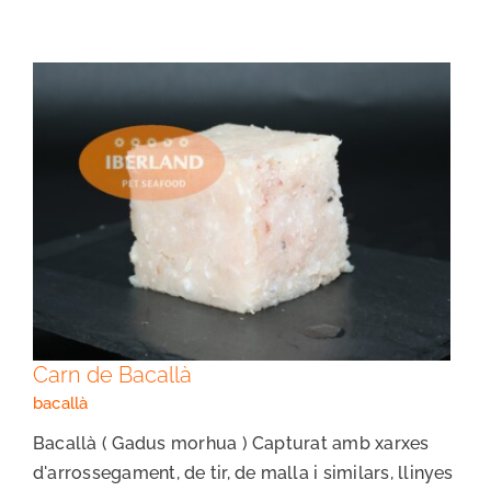
Carn de Bacallà
Carn de Bacallà
bacallà
Bacallà ( Gadus morhua ) Capturat amb xarxes
d'arrossegament, de tir, de malla i similars, llinyes