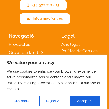
+34 972 218 825
info@macfont.es
Navegació
Legal
Productes
Avís legal
Política de Cookies
Grup Iberland
Política de privadesa
Iberland
We value your privacy
Green
We use cookies to enhance your browsing experience,
Contacte
serve personalized ads or content, and analyze our
traffic. By clicking "Accept All", you consent to our use of
cookies.
2026 © By
Iberland
• All Rights Reserved
Customize
Reject All
Accept All