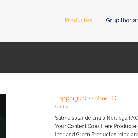
Productes
Grup Iberla
Toppings de salmó IQF
salmó
Salmo salar de cria a Noruega FAO 
Your Content Goes Here Producte c
Iberland Green Productes relacion