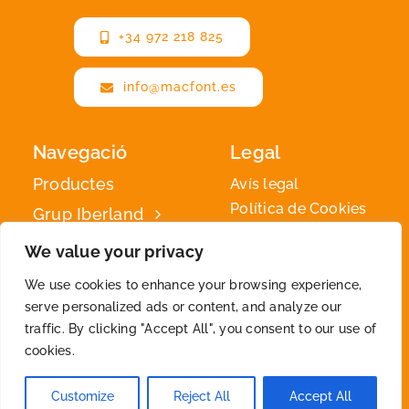
+34 972 218 825
info@macfont.es
Navegació
Legal
Productes
Avís legal
Política de Cookies
Grup Iberland
Política de privadesa
Iberland
We value your privacy
Green
We use cookies to enhance your browsing experience,
Contacte
serve personalized ads or content, and analyze our
traffic. By clicking "Accept All", you consent to our use of
cookies.
2026 © By
Iberland
• All Rights Reserved
Customize
Reject All
Accept All