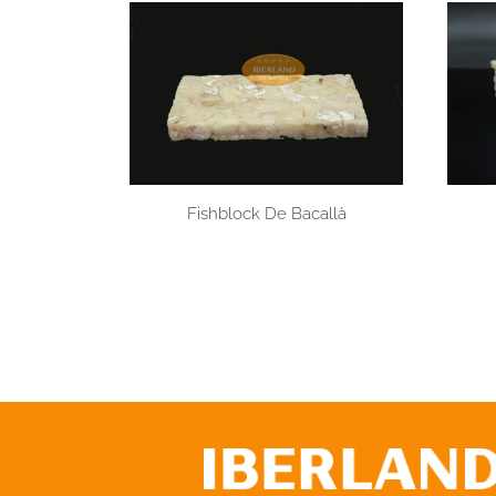
Fishblock De Bacallà