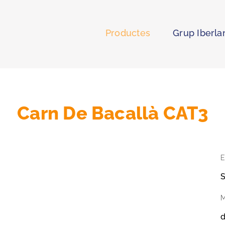
Productes
Grup Iberla
Carn De Bacallà CAT3
E
S
M
d