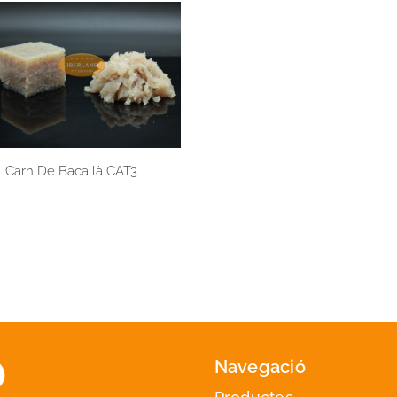
Carn De Bacallà CAT3
Navegació