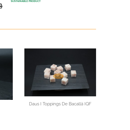
Daus I Toppings De Bacallà IQF