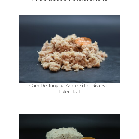
Carn De Tonyina Amb Oli De Gira-Sol.
Esterilitzat