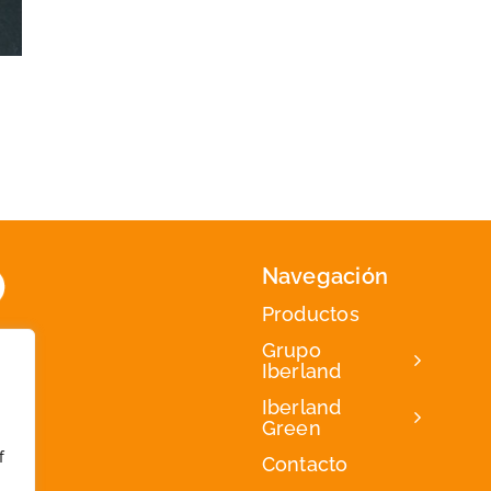
Navegación
Productos
Grupo
Iberland
Iberland
Green
f
Contacto