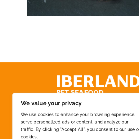
We value your privacy
+34 972 218 825
We use cookies to enhance your browsing experience,
serve personalized ads or content, and analyze our
traffic. By clicking "Accept All", you consent to our use o
info@macfont.es
cookies.