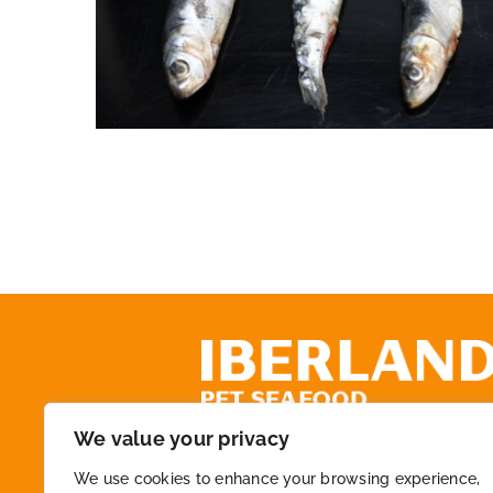
Sardina Entera
We value your privacy
+34 972 218 825
We use cookies to enhance your browsing experience,