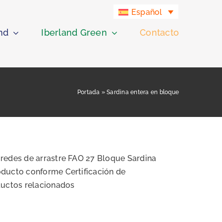
Español
nd
Iberland Green
Contacto
Portada
»
Sardina entera en bloque
redes de arrastre FAO 27 Bloque Sardina
oducto conforme Certificación de
ductos relacionados