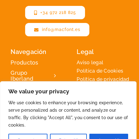
+34 972 218 825
info@macfont.es
Navegación
Legal
Productos
Aviso legal
Política de Cookies
Grupo
Iberland
Política de privacidad
Iberland
We value your privacy
Green
We use cookies to enhance your browsing experience,
Contacto
serve personalized ads or content, and analyze our
traffic. By clicking "Accept All", you consent to our use of
cookies.
2026 © By
Iberland
• All Rights Reserved