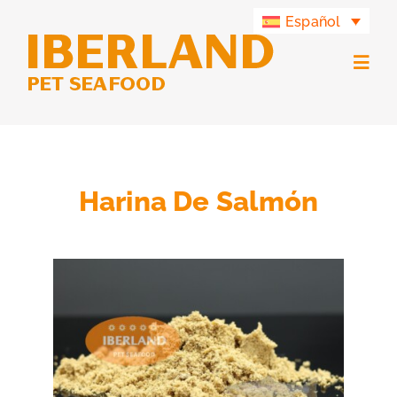
Saltar
Español
al
contenido
Togg
Navig
Productos
Grupo Iberland
Harina De Salmón
Iberland Green
Contacto