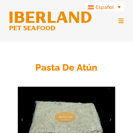
Saltar
Español
al
contenido
Togg
Navig
Productos
Grupo Iberland
Pasta De Atún
Iberland Green
Contacto