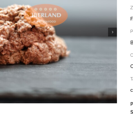
Z
F
P
B
C
C
T
c
P
S