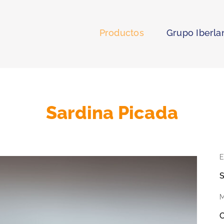
Productos
Grupo Iberla
Sardina Picada
E
S
M
C