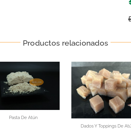
Productos relacionados
Pasta De Atún
Dados Y Toppings De At