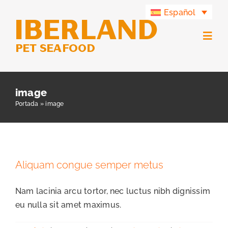
Saltar
Español
al
contenido
Togg
Navig
Productos
image
Portada
»
image
Grupo Iberland
Iberland Green
Aliquam congue semper metus
Contacto
Nam lacinia arcu tortor, nec luctus nibh dignissim
eu nulla sit amet maximus.