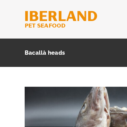
Skip
to
content
Bacallà heads