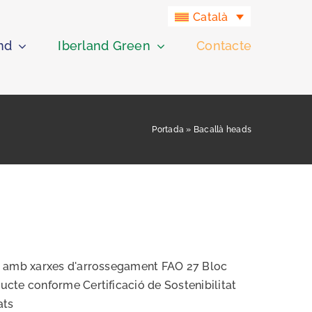
Català
nd
Iberland Green
Contacte
Portada
»
Bacallà heads
t amb xarxes d'arrossegament FAO 27 Bloc
cte conforme Certificació de Sostenibilitat
ats