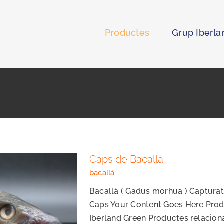
Productes
Grup Iberla
Caps de Bacallà
bacallà
Bacallà ( Gadus morhua ) Captura
Caps Your Content Goes Here Produ
Iberland Green Productes relacion