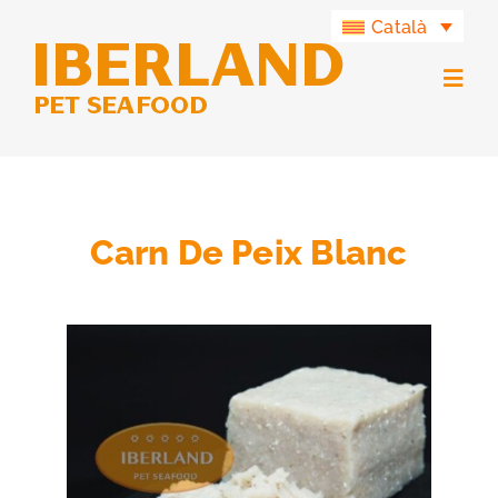
Skip
Català
to
content
Togg
Navig
Productes
Grup Iberland
Carn De Peix Blanc
Iberland Green
Contacte