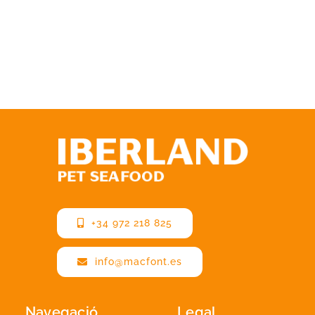
+34 972 218 825
info@macfont.es
Navegació
Legal