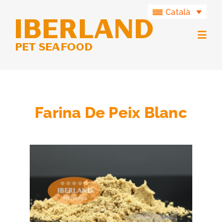
Skip
Català
to
content
Togg
Navig
Productes
Grup Iberland
Farina De Peix Blanc
Iberland Green
Contacte