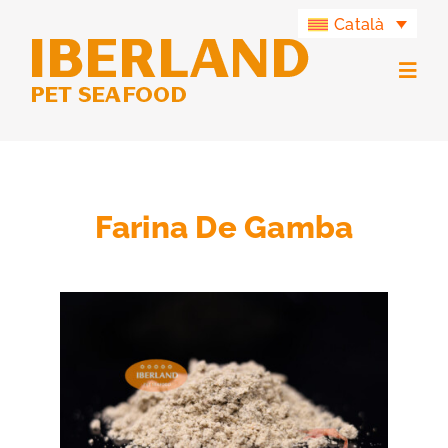
Skip
Català
to
content
Togg
Navig
Productes
Grup Iberland
Farina De Gamba
Iberland Green
Contacte