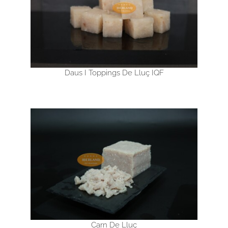
Daus I Toppings De Lluç IQF
Carn De Lluç