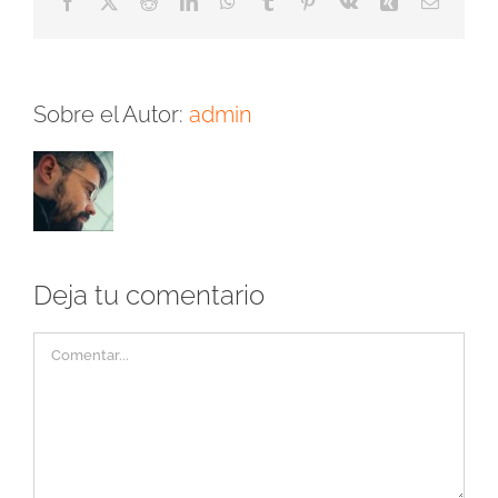
Facebook
X
Reddit
LinkedIn
WhatsApp
Tumblr
Pinterest
Vk
Xing
Correo
electrón
Sobre el Autor:
admin
Deja tu comentario
Comentar