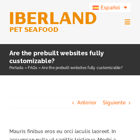
Saltar
Español
al
contenido
Togg
Navig
Productos
Are the prebuilt websites fully
customizable?
Grupo Iberland
Portada
»
FAQs
»
Are the prebuilt websites fully customizable?
Iberland Green
Anterior
Siguiente
Contacto
Mauris finibus eros eu orci iaculis laoreet. In
accumsan nulla ut sagittis tristique. Morbi a