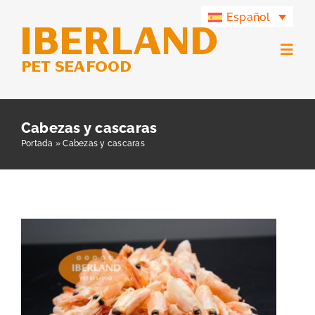
Saltar
Español
al
contenido
Togg
Navig
Productos
Cabezas y cascaras
Portada
»
Cabezas y cascaras
Grupo Iberland
Iberland Green
Contacto