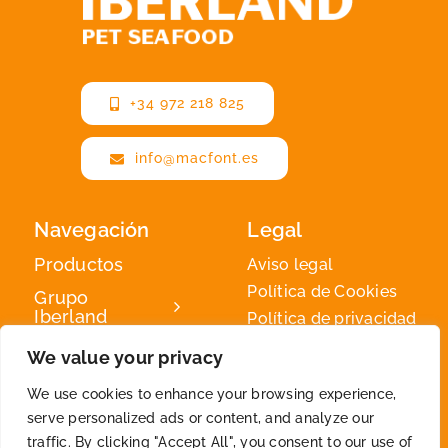
+34 972 218 825
info@macfont.es
Navegación
Legal
Productos
Aviso legal
Política de Cookies
Grupo
Iberland
Política de privacidad
Iberland
We value your privacy
Green
We use cookies to enhance your browsing experience,
Contacto
serve personalized ads or content, and analyze our
traffic. By clicking "Accept All", you consent to our use of