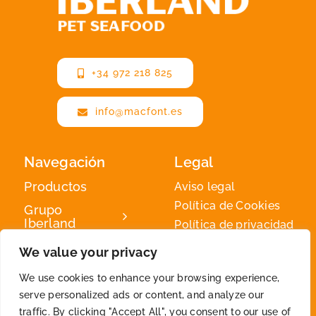
+34 972 218 825
info@macfont.es
Navegación
Legal
Productos
Aviso legal
Política de Cookies
Grupo
Iberland
Política de privacidad
Iberland
We value your privacy
Green
We use cookies to enhance your browsing experience,
Contacto
serve personalized ads or content, and analyze our
traffic. By clicking "Accept All", you consent to our use of