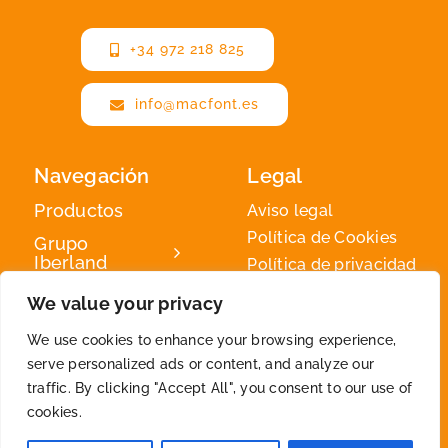
+34 972 218 825
info@macfont.es
Navegación
Legal
Productos
Aviso legal
Política de Cookies
Grupo
Iberland
Política de privacidad
Iberland
We value your privacy
Green
We use cookies to enhance your browsing experience,
Contacto
serve personalized ads or content, and analyze our
traffic. By clicking "Accept All", you consent to our use of
cookies.
2026 © By
Iberland
• All Rights Reserved