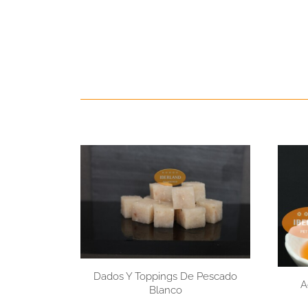
Dados Y Toppings De Pescado
A
Blanco