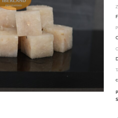
Z
P
C
C
D
T
c
P
S