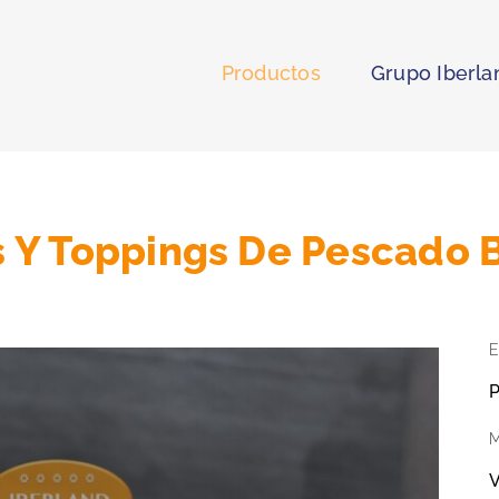
Productos
Grupo Iberla
 Y Toppings De Pescado 
E
P
M
V