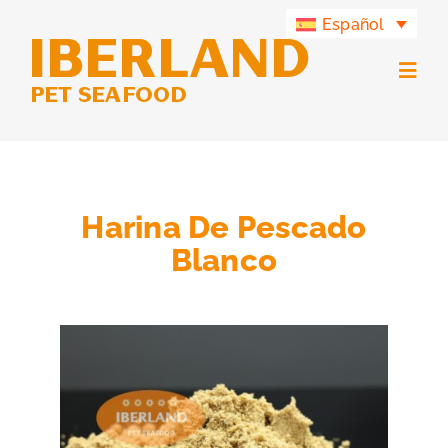
Saltar
Español
al
contenido
Togg
Navig
Productos
Grupo Iberland
Harina De Pescado
Blanco
Iberland Green
Contacto