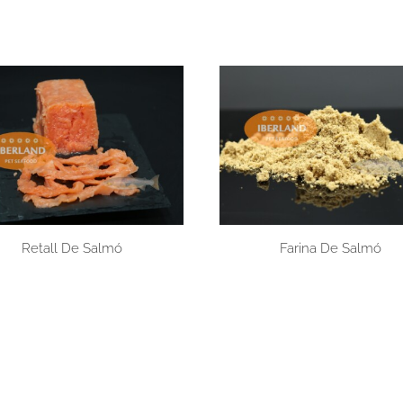
Retall De Salmó
Farina De Salmó