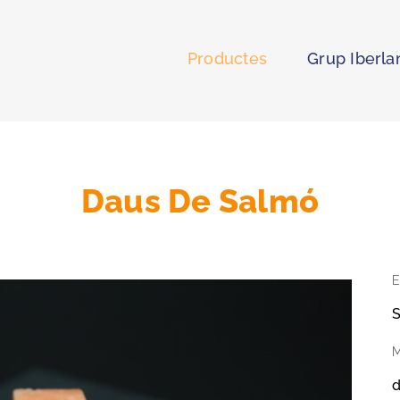
Productes
Grup Iberla
Daus De Salmó
E
S
M
d