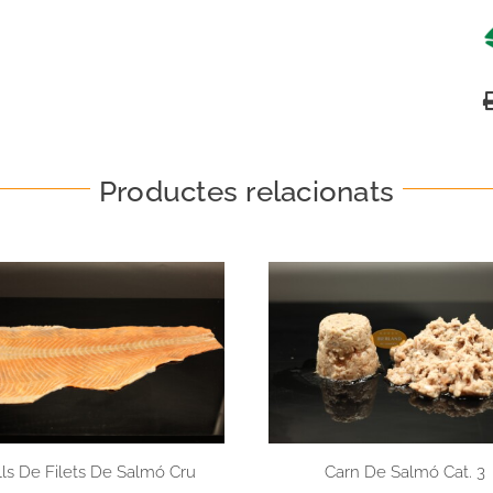
Productes relacionats
lls De Filets De Salmó Cru
Carn De Salmó Cat. 3