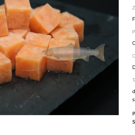
Z
F
P
C
C
D
T
d
P
S