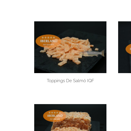
Toppings De Salmó IQF