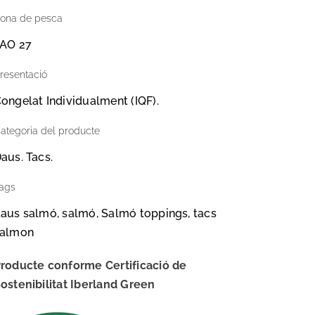
ona de pesca
AO 27
resentació
ongelat Individualment (IQF).
ategoria del producte
aus. Tacs.
ags
aus salmó, salmó, Salmó toppings, tacs
salmon
roducte conforme Certificació de
ostenibilitat Iberland Green